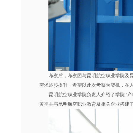
考察后，考察团与昆明航空职业学院及
需求逐步提升，希望以此次考察为契机，在
昆明航空职业学院负责人介绍了学院 “
黄平县与昆明航空职业教育及相关企业搭建