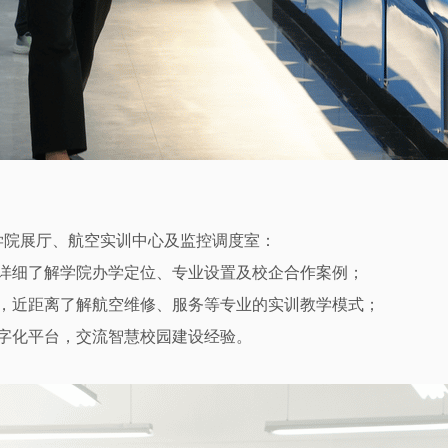
学院展厅、航空实训中心及监控调度室：
，详细了解学院办学定位、专业设置及校企合作案例；
施，近距离了解航空维修、服务等专业的实训教学模式；
数字化平台，交流智慧校园建设经验。