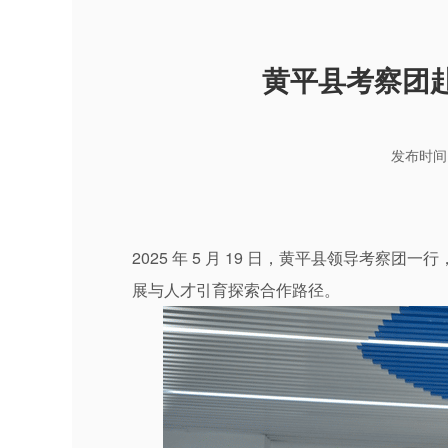
黄平县考察团
发布时间：
2025 年 5 月 19 日，黄平县领导
展与人才引育探索合作路径。