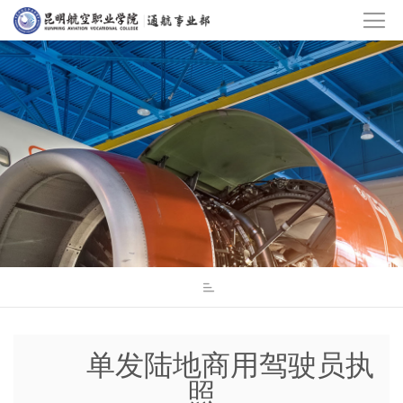
单发陆地商用驾驶员执
照